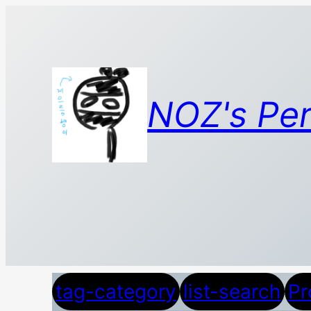
콘
텐
츠
로
바
NOZ's Per
로
가
기
tag-category
list-search
Pr