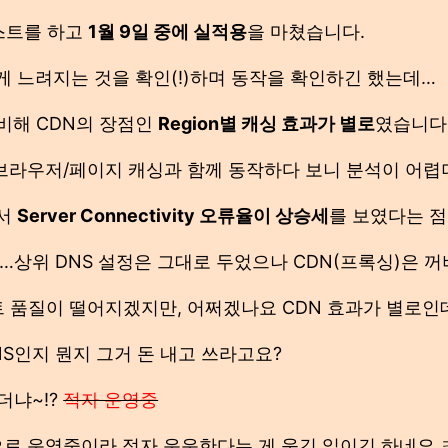
 테스트를 하고
1월 9일 중에 실적용
을 마쳤습니다.
 느려지는 것을 확인(!)하며 동작을 확인하긴 했는데…
 비해 CDN의 장점인
Region별 캐싱 효과가 별로
였습니다
 브라우저/페이지 캐싱과 함께 동작하다 보니 분석이 어렵
에서
Server Connectivity 오류율이 상승세
를 보였다는 점
…상위 DNS 설정은 그대로 두었으나 CDN(프록싱)은 
트 품질이 떨어지겠지만, 어쩌겠나요 CDN 효과가 별로인
NS인지 뭔지 그거 돈 내고 쓰라고요?
더냐~!?
적자 운영중
으로 운영중이라 적자 운운한다는 게 웃긴 일이긴 하네요 