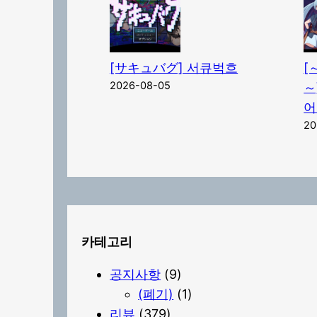
[サキュバグ] 서큐벅흐
[
2026-08-05
～
어
20
카테고리
공지사항
(9)
(폐기)
(1)
리뷰
(379)