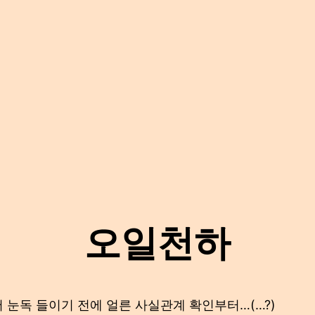
오일천하
 눈독 들이기 전에 얼른 사실관계 확인부터…(…?)