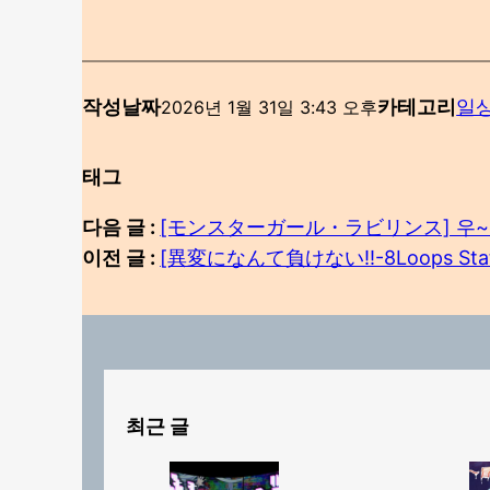
작성날짜
카테고리
일
2026년 1월 31일 3:43 오후
태그
다음 글 :
[モンスターガール・ラビリンス] 우~
이전 글 :
[異変になんて負けない!!-8Loops Sta
최근 글