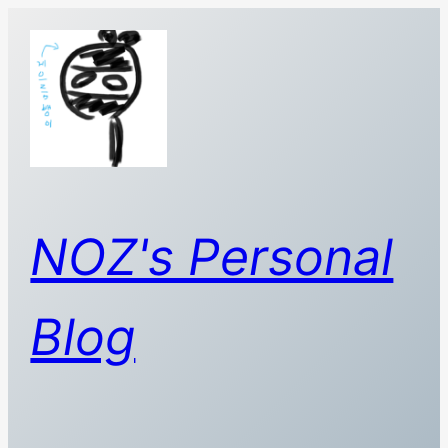
콘
텐
츠
로
바
로
가
기
NOZ's Personal
Blog