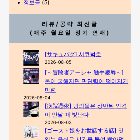
정보글
(5)
리뷰/공략 최신글
(매주 월요일 정기 연재)
[サキュバグ] 서큐벅흐
2026-08-05
[～冒険者アーシャ 触手凌辱～]
돈이 궁해지면 판단력이 떨어지기
마련
2026-08-04
[病院憑依] 빙의물은 상반된 인격
이 만날 때 빛난다
2026-08-03
[ゴースト娘をお世話する話] 맛
있는 음식은 시간을 들여 빨아먹