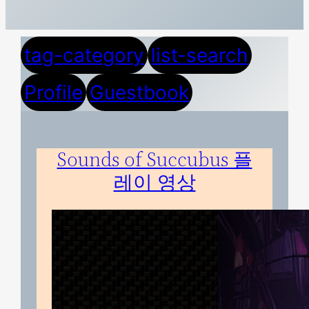
tag-category
list-search
Profile
Guestbook
Sounds of Succubus 플
레이 영상