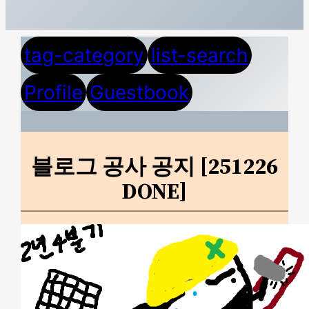
tag-category
list-search
Profile
Guestbook
블로그 공사 공지 [251226
DONE]