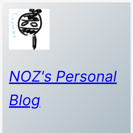
콘
텐
츠
로
바
로
가
기
NOZ's Personal
Blog