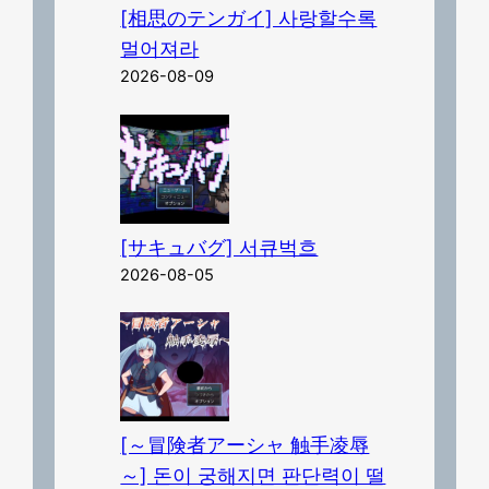
[相思のテンガイ] 사랑할수록
멀어져라
2026-08-09
[サキュバグ] 서큐벅흐
2026-08-05
[～冒険者アーシャ 触手凌辱
～] 돈이 궁해지면 판단력이 떨