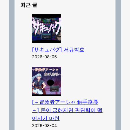
최근 글
[サキュバグ] 서큐벅흐
2026-08-05
[～冒険者アーシャ 触手凌辱
～] 돈이 궁해지면 판단력이 떨
어지기 마련
2026-08-04