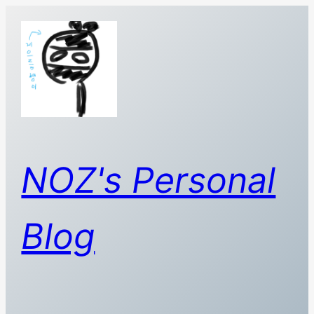
콘
텐
츠
로
바
로
가
기
NOZ's Personal
Blog