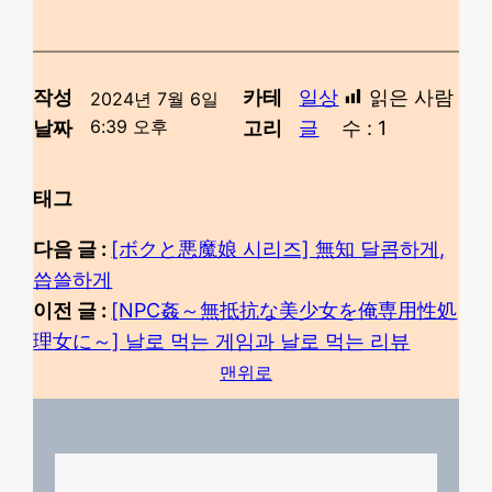
작성
카테
일상
읽은 사람
2024년 7월 6일
6:39 오후
날짜
고리
글
수 :
1
태그
다음 글 :
[ボクと悪魔娘 시리즈] 無知 달콤하게,
씁쓸하게
이전 글 :
[NPC姦～無抵抗な美少女を俺専用性処
理女に～] 날로 먹는 게임과 날로 먹는 리뷰
맨위로