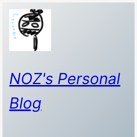
콘
텐
츠
로
바
로
가
기
NOZ's Personal
Blog