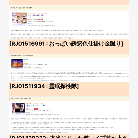
[RJ01516991 : おっぱい誘惑色仕掛け金蹴り]
[RJ01511934 : 霊眠探検隊]