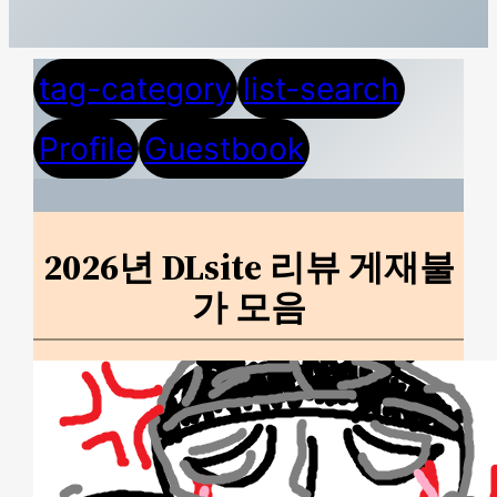
tag-category
list-search
Profile
Guestbook
2026년 DLsite 리뷰 게재불
가 모음