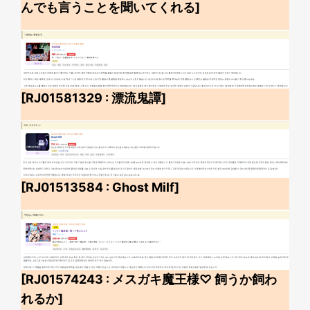
んでも言うことを聞いてくれる]
[RJ01581329 : 漂流鬼譚]
[RJ01513584 : Ghost Milf]
[RJ01574243 : メスガキ魔王様♡ 飼うか飼わ
れるか]