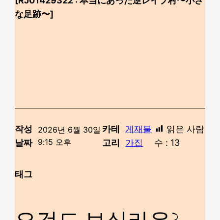
[RJ01429322 : 本当にあった逆レイプ村〜小さ
な足跡〜]
작성
카테
게재불
읽은 사람
2026년 6월 30일
9:15 오후
날짜
고리
가집
수 :
13
태그