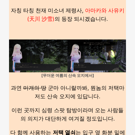
자칭 타칭 천재 미소녀 제령사,
아마카와 사유키
(天川 沙雪)
의 등장 되시겠습니다.
[무더운 여름의 산속 오지에서]
과연
미개의 땅
군마 아니랄까봐, 뭔놈의 저택마
저도 산속 오지에 있답니다.
이런 곳까지 심령 스팟 탐방이라며 오는 사람들
의 의지가 대단하게 여겨질 정도입니다.
다 함께 사용하는
저택 열쇠
는 입구 옆 화분 밑에