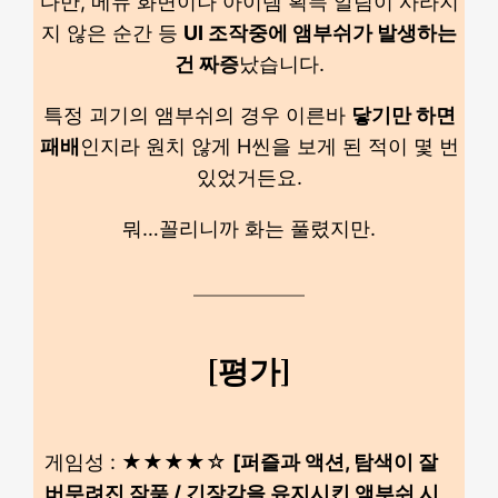
다만, 메뉴 화면이나 아이템 획득 알림이 사라지
지 않은 순간 등
UI 조작중에 앰부쉬가 발생하는
건 짜증
났습니다.
특정 괴기의 앰부쉬의 경우 이른바
닿기만 하면
패배
인지라 원치 않게 H씬을 보게 된 적이 몇 번
있었거든요.
뭐…꼴리니까 화는 풀렸지만.
[평가]
게임성 : ★★★★☆
[퍼즐과 액션, 탐색이 잘
버무려진 작품 / 긴장감을 유지시킨 앰부쉬 시