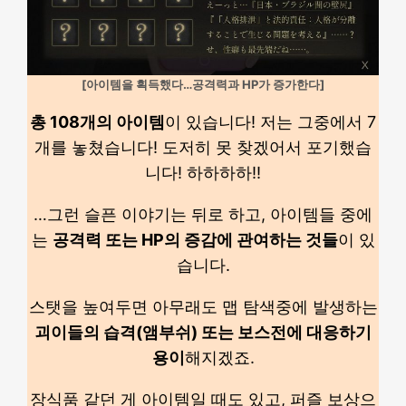
[아이템을 획득했다…공격력과 HP가 증가한다]
총 108개의 아이템
이 있습니다! 저는 그중에서 7
개를 놓쳤습니다! 도저히 못 찾겠어서 포기했습
니다! 하하하하!!
…그런 슬픈 이야기는 뒤로 하고, 아이템들 중에
는
공격력 또는 HP의 증감에 관여하는 것들
이 있
습니다.
스탯을 높여두면 아무래도 맵 탐색중에 발생하는
괴이들의 습격(앰부쉬) 또는 보스전에 대응하기
용이
해지겠죠.
장식품 같던 게 아이템일 때도 있고, 퍼즐 보상으