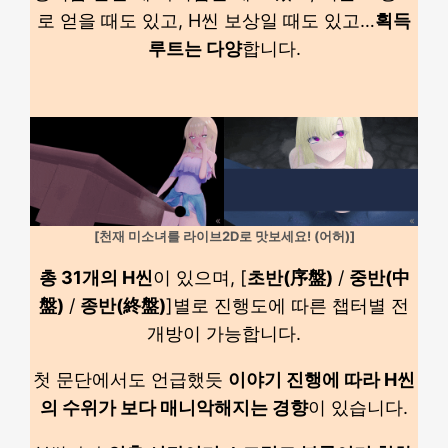
로 얻을 때도 있고, H씬 보상일 때도 있고…
획득
루트는 다양
합니다.
[천재 미소녀를 라이브2D로 맛보세요! (어허)]
총 31개의 H씬
이 있으며, [
초반(序盤)
/
중반(中
盤)
/
종반(終盤)
]별로 진행도에 따른 챕터별 전
개방이 가능합니다.
첫 문단에서도 언급했듯
이야기 진행에 따라 H씬
의 수위가 보다 매니악해지는 경향
이 있습니다.