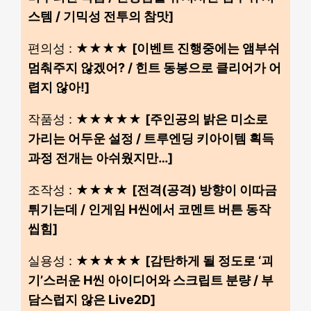
스템 / 기믹성 전투의 참맛]
편의성 : ★★★★
[이벤트 진행중에는 앰부쉬
멈춰주지 않겠어? / 힌트 동봉으로 클리어가 어
렵지 않아!]
작품성 : ★★★★★
[주인공의 밝은 미소로
가리는 어두운 설정 / 트루엔딩 키아이템 획득
과정 전개는 아쉬웠지만…]
조작성 : ★★★★
[전격(공격) 방향이 이따금
튀기는데 / 인게임 H씬에서 코멘트 버튼 동작
씹힘]
실용성 : ★★★★★
[감탄하게 될 정도로 ‘괴
기’스러운 H씬 아이디어와 스크립트 분량 / 부
담스럽지 않은 Live2D]