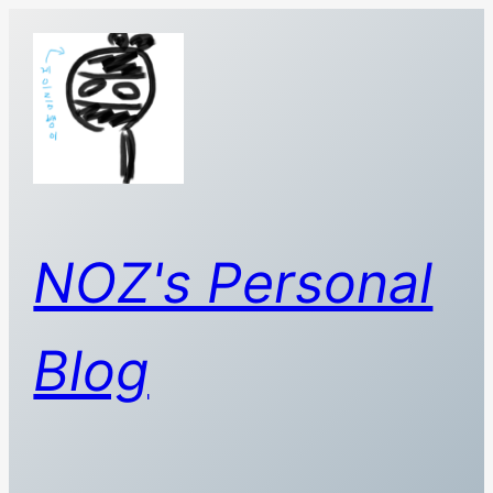
콘
텐
츠
로
바
로
가
기
NOZ's Personal
Blog