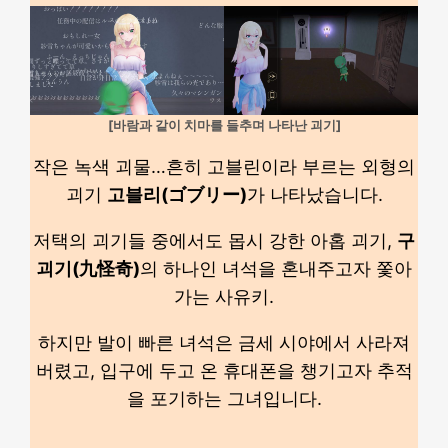
[바람과 같이 치마를 들추며 나타난 괴기]
작은 녹색 괴물…흔히 고블린이라 부르는 외형의
괴기
고블리(ゴブリー)
가 나타났습니다.
저택의 괴기들 중에서도 몹시 강한 아홉 괴기,
구
괴기(九怪奇)
의 하나인 녀석을 혼내주고자 쫓아
가는 사유키.
하지만 발이 빠른 녀석은 금세 시야에서 사라져
버렸고, 입구에 두고 온 휴대폰을 챙기고자 추적
을 포기하는 그녀입니다.