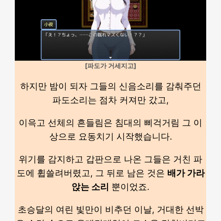
[파도가 거세지고]
하지만 밤이 되자 그들의 신음소리를 감춰주던
파도소리는 점차 커져만 갔고,
이윽고 선체의 흔들림은 침대의 삐걱거림 그 이
상으로 요동치기 시작했습니다.
위기를 감지하고 갑판으로 나온 그들은 거친 파
도에 휩쓸려버렸고, 그 뒤로 남은 것은
배가 가라
앉는 소리
뿐이었죠.
초승달의 여린 빛만이 비추던 이날, 거대한 선박