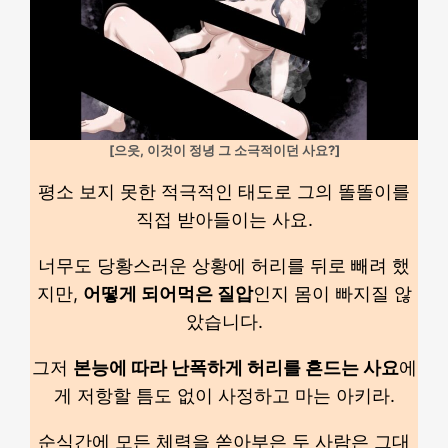
[으읏, 이것이 정녕 그 소극적이던 사요?]
평소 보지 못한 적극적인 태도로 그의 똘똘이를
직접 받아들이는 사요.
너무도 당황스러운 상황에 허리를 뒤로 빼려 했
지만,
어떻게 되어먹은 질압
인지 몸이 빠지질 않
았습니다.
그저
본능에 따라 난폭하게 허리를 흔드는 사요
에
게 저항할 틈도 없이 사정하고 마는 아키라.
순식간에 모든 체력을 쏟아부은 두 사람은 그대