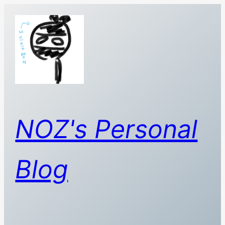
콘
텐
츠
로
바
로
가
기
NOZ's Personal
Blog