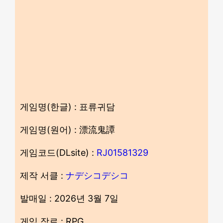
게임명(한글) : 표류귀담
게임명(원어) : 漂流鬼譚
게임코드(DLsite) :
RJ01581329
제작 서클 :
ナデシコデシコ
발매일 : 2026년 3월 7일
게임 장르 : RPG