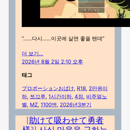
“……다시……이곳에 살면 좋을 텐데”
더 보기…
2026년 8월 2일 2:10 오후
태그
プロポーションおばけ
, 
R18
, 
2만원이
하
, 
쯔끄루
, 
1시간이하
, 
4점
, 
비주얼노
벨
, 
MZ
, 
1100엔
, 
2026년3분기
[助けて吸わせて勇者
様?] 사실 마을을 구하는