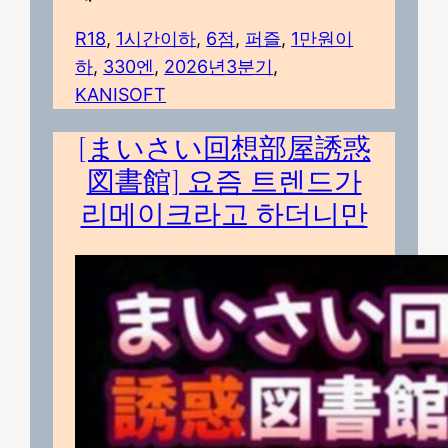
R18
, 
1시간이하
, 
6점
, 
퍼즐
, 
1만원이
하
, 
330엔
, 
2026년3분기
, 
KANISOFT
[まいさい回想部屋誘惑
図書館] 요즘 트렌드가
리메이크라고 하더니만