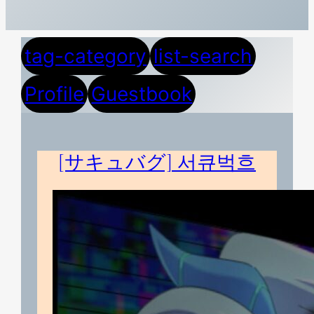
tag-category
list-search
Profile
Guestbook
[サキュバグ] 서큐벅흐