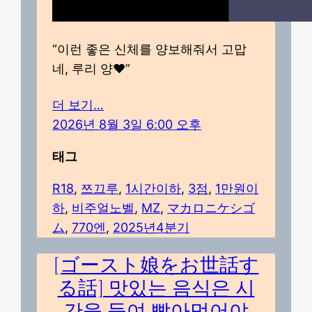
“이런 좋은 신체를 양보해줘서 고맙
네, 루리 양♥”
더 보기…
2026년 8월 3일 6:00 오후
태그
R18
, 
쯔끄루
, 
1시간이하
, 
3점
, 
1만원이
하
, 
비주얼노벨
, 
MZ
, 
マカロニケシゴ
ム
, 
770엔
, 
2025년4분기
[ゴースト娘をお世話す
る話] 맛있는 음식은 시
간을 들여 빨아먹어야