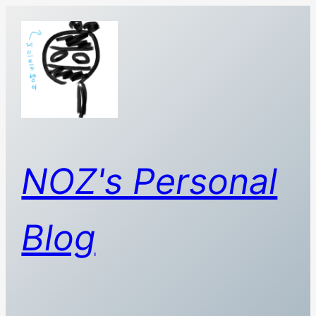
콘
텐
츠
로
바
로
가
기
NOZ's Personal
Blog