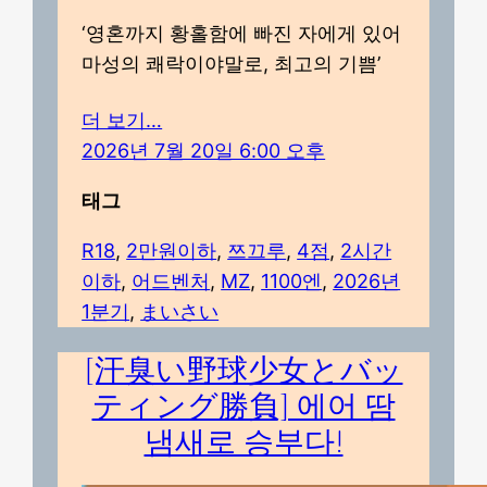
‘영혼까지 황홀함에 빠진 자에게 있어
마성의 쾌락이야말로, 최고의 기쁨’
더 보기…
2026년 7월 20일 6:00 오후
태그
R18
, 
2만원이하
, 
쯔끄루
, 
4점
, 
2시간
이하
, 
어드벤처
, 
MZ
, 
1100엔
, 
2026년
1분기
, 
まいさい
[汗臭い野球少女とバッ
ティング勝負] 에어 땀
냄새로 승부다!