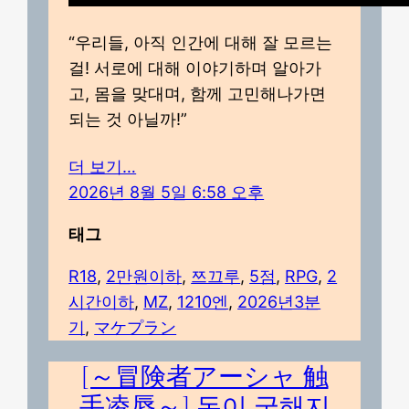
“우리들, 아직 인간에 대해 잘 모르는
걸! 서로에 대해 이야기하며 알아가
고, 몸을 맞대며, 함께 고민해나가면
되는 것 아닐까!”
더 보기…
2026년 8월 5일 6:58 오후
태그
R18
, 
2만원이하
, 
쯔끄루
, 
5점
, 
RPG
, 
2
시간이하
, 
MZ
, 
1210엔
, 
2026년3분
기
, 
マケプラン
[～冒険者アーシャ 触
手凌辱～] 돈이 궁해지