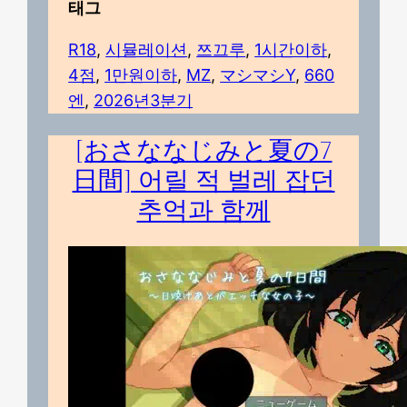
태그
R18
, 
시뮬레이션
, 
쯔끄루
, 
1시간이하
, 
4점
, 
1만원이하
, 
MZ
, 
マシマシY
, 
660
엔
, 
2026년3분기
[おさななじみと夏の7
日間] 어릴 적 벌레 잡던
추억과 함께