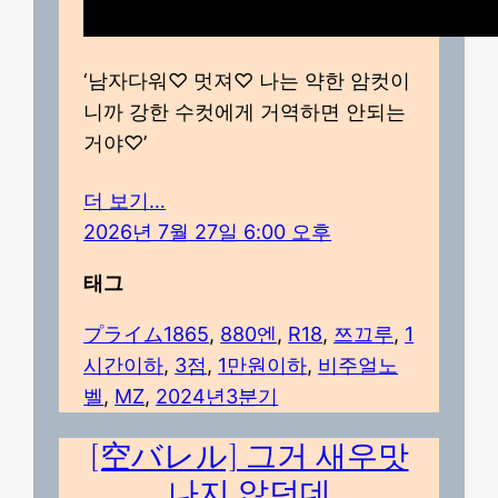
‘남자다워♡ 멋져♡ 나는 약한 암컷이
니까 강한 수컷에게 거역하면 안되는
거야♡’
더 보기…
2026년 7월 27일 6:00 오후
태그
プライム1865
, 
880엔
, 
R18
, 
쯔끄루
, 
1
시간이하
, 
3점
, 
1만원이하
, 
비주얼노
벨
, 
MZ
, 
2024년3분기
[空バレル] 그거 새우맛
나지 않던데