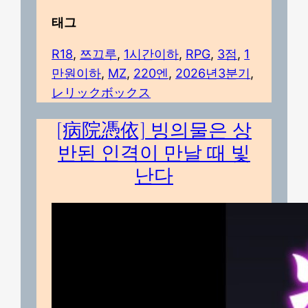
태그
R18
, 
쯔끄루
, 
1시간이하
, 
RPG
, 
3점
, 
1
만원이하
, 
MZ
, 
220엔
, 
2026년3분기
, 
レリックボックス
[病院憑依] 빙의물은 상
반된 인격이 만날 때 빛
난다