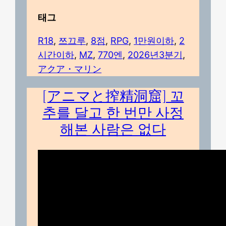
태그
R18
, 
쯔끄루
, 
8점
, 
RPG
, 
1만원이하
, 
2
시간이하
, 
MZ
, 
770엔
, 
2026년3분기
, 
アクア・マリン
[アニマと搾精洞窟] 꼬
추를 달고 한 번만 사정
해본 사람은 없다