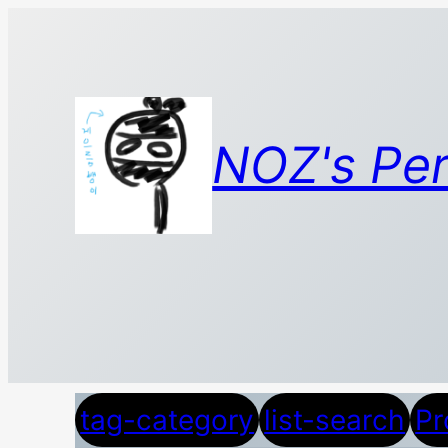
콘
텐
츠
로
바
NOZ's Per
로
가
기
tag-category
list-search
Pr