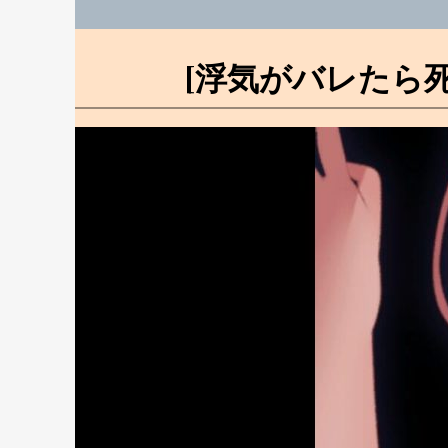
[浮気がバレたら死]