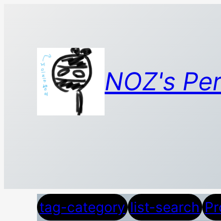
콘
텐
츠
로
바
NOZ's Per
로
가
기
tag-category
list-search
Pr