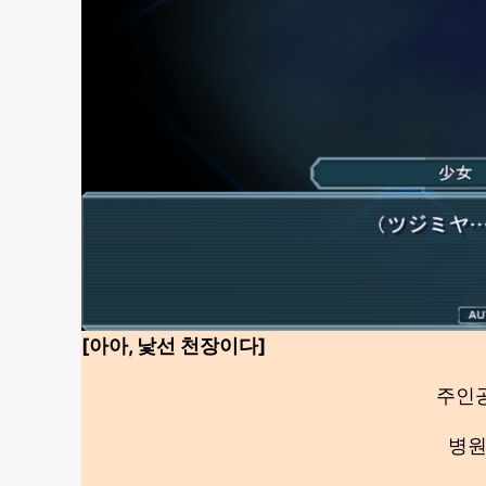
[아아, 낯선 천장이다]
주인
병원