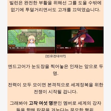
빌런은 완전한 부활을 위해선 그를 도울 수밖에
없기에 투덜거리면서도 고개를 끄덕였습니다.
[빈유전대야?]
엔드고어가 눈도장을 찍어놓은 인재는 앞으로 두
명.
전력이 모두 모이면 본격적으로 세계정복을 위한
전쟁이 시작될 겁니다.
그래봐야
고작 여섯 명
뿐인 멤버로 세계의 강자
들을 향해 칼끝을 겨눈다는 무모한 행위.