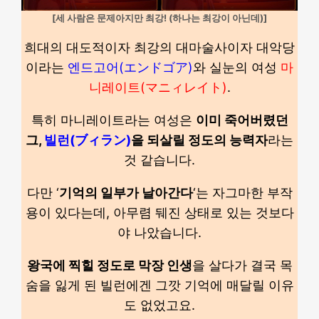
[세 사람은 문제아지만 최강! (하나는 최강이 아닌데)]
희대의 대도적이자 최강의 대마술사이자 대악당
이라는
엔드고어(エンドゴア)
와 실눈의 여성
마
니레이트(マニィレイト)
.
특히 마니레이트라는 여성은
이미 죽어버렸던
그,
빌런(ブィラン)
을 되살릴 정도의 능력자
라는
것 같습니다.
다만 ‘
기억의 일부가 날아간다
‘는 자그마한 부작
용이 있다는데, 아무렴 뒈진 상태로 있는 것보다
야 나았습니다.
왕국에 찍힐 정도로 막장 인생
을 살다가 결국 목
숨을 잃게 된 빌런에겐 그깟 기억에 매달릴 이유
도 없었고요.