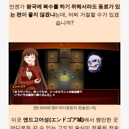
언젠가
왕국에 복수를 하기 위해서라도 동료가 있
는 편이 좋지 않겠냐
는데, 어찌 거절할 수가 있겠
습니까?
[딴 따라따 딴!! 어디로든지 전송진~!!]
이곳
엔드고어성(エンドゴア城)
에서 웬만한 곳
어디로든 갈 수 있는 고도의 술식이 적용된 전송