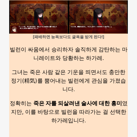
[패배하면 능욕보다도 굴욕을 받게 된다!]
빌런이 싸움에서 승리하자 솔직하게 감탄하는 마
니레이트와 당황하는 하가레.
그녀는 죽은 사람 같은 기운을 띄면서도 충만한
정기(精気)를 뿜어내는 빌런에게 관심을 가졌습
니다.
정확히는
죽은 자를 되살려낸 술사에 대한 흥미
였
지만, 이를 바탕으로 빌런을 따라가는 걸 선택한
하가레입니다.