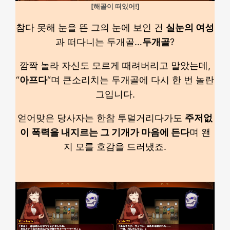
[해골이 떠있어!]
참다 못해 눈을 뜬 그의 눈에 보인 건
실눈의 여성
과 떠다니는 두개골…
두개골
?
깜짝 놀라 자신도 모르게 때려버리고 말았는데,
“
아프다
“며 큰소리치는 두개골에 다시 한 번 놀란
그입니다.
얻어맞은 당사자는 한참 투덜거리다가도
주저없
이 폭력을 내지르는 그 기개가 마음에 든다
며 왠
지 모를 호감을 드러냈죠.