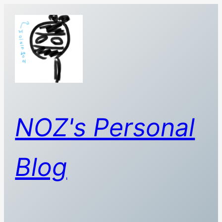
콘
텐
츠
로
바
로
가
기
NOZ's Personal
Blog