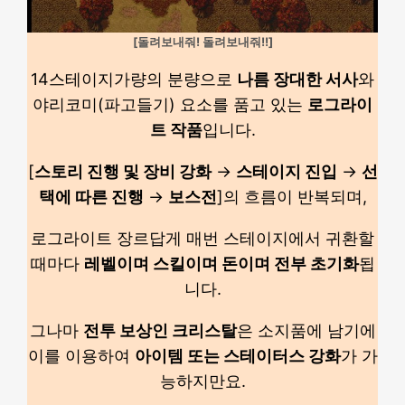
[돌려보내줘! 돌려보내줘!!]
14스테이지가량의 분량으로
나름 장대한 서사
와
야리코미(파고들기) 요소를 품고 있는
로그라이
트 작품
입니다.
[
스토리 진행 및 장비 강화
→
스테이지 진입
→
선
택에 따른 진행
→
보스전
]의 흐름이 반복되며,
로그라이트 장르답게 매번 스테이지에서 귀환할
때마다
레벨이며 스킬이며 돈이며 전부 초기화
됩
니다.
그나마
전투 보상인 크리스탈
은 소지품에 남기에
이를 이용하여
아이템 또는 스테이터스 강화
가 가
능하지만요.