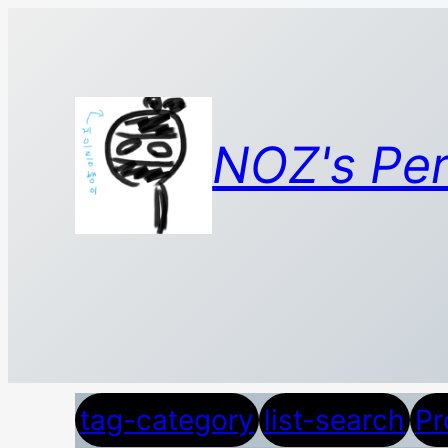
콘
텐
츠
로
바
NOZ's Per
로
가
기
tag-category
list-search
Pr