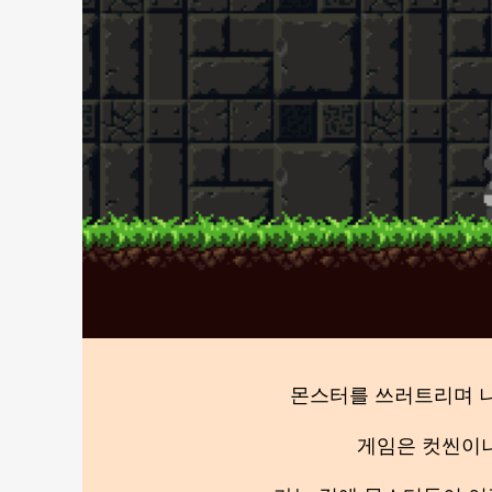
몬스터를 쓰러트리며 나
게임은 컷씬이나