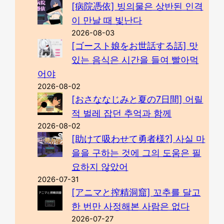
[病院憑依] 빙의물은 상반된 인격
이 만날 때 빛난다
2026-08-03
[ゴースト娘をお世話する話] 맛
있는 음식은 시간을 들여 빨아먹
어야
2026-08-02
[おさななじみと夏の7日間] 어릴
적 벌레 잡던 추억과 함께
2026-08-02
[助けて吸わせて勇者様?] 사실 마
을을 구하는 것에 그의 도움은 필
요하지 않았어
2026-07-31
[アニマと搾精洞窟] 꼬추를 달고
한 번만 사정해본 사람은 없다
2026-07-27