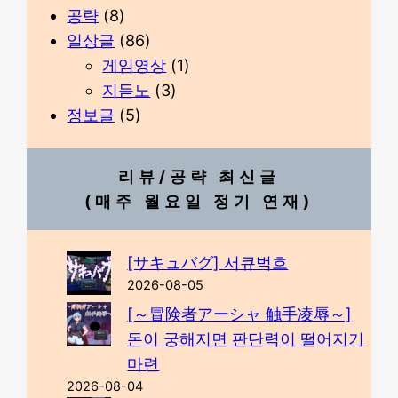
공략
(8)
일상글
(86)
게임영상
(1)
지듣노
(3)
정보글
(5)
리뷰/공략 최신글
(매주 월요일 정기 연재)
[サキュバグ] 서큐벅흐
2026-08-05
[～冒険者アーシャ 触手凌辱～]
돈이 궁해지면 판단력이 떨어지기
마련
2026-08-04