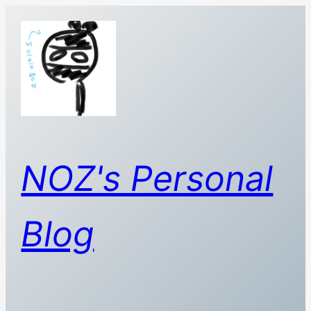
콘
텐
츠
로
바
로
가
기
NOZ's Personal
Blog