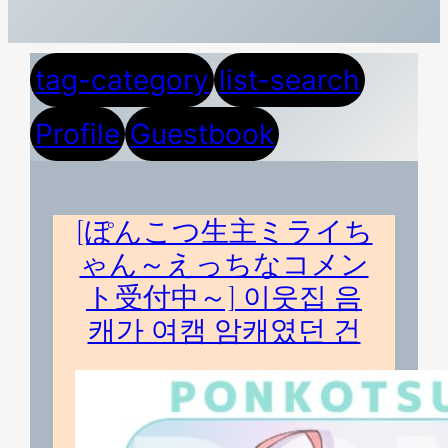
tag-category
list-search
Profile
Guestbook
[ぽんこつ生主ミライち
ゃん～えっちなコメン
ト受付中～] 이웃집 음
캐가 여캠 암캐였던 건