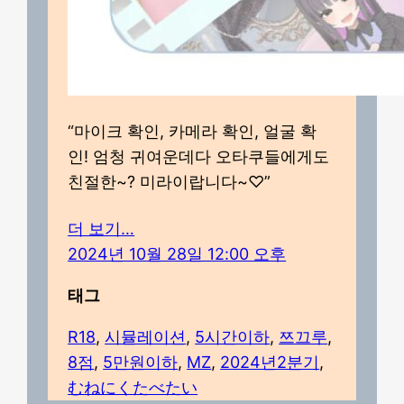
“마이크 확인, 카메라 확인, 얼굴 확
인! 엄청 귀여운데다 오타쿠들에게도
친절한~? 미라이랍니다~♡”
더 보기…
2024년 10월 28일 12:00 오후
태그
R18
, 
시뮬레이션
, 
5시간이하
, 
쯔끄루
, 
8점
, 
5만원이하
, 
MZ
, 
2024년2분기
, 
むねにくたべたい