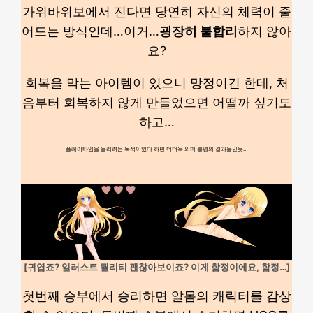
가위바위보에서 진다면 당연히 자신의 체력이 줄
어드는 방식인데…이거…
굉장히 불합리
하지 않아
요?
회복을 막는 아이템이 있으니 망정이긴 한데, 처
음부터 회복하지 않게 만들었으면 어떨까 싶기도
하고…
플레이타임을 늘리려는 목적이었다 하면 더더욱 의미 불명의 결과물인듯…
[귀엽죠? 일러스트 퀄리티 괜찮아보이죠? 이게 함정이에요, 함정…]
첫번째 승부에서 승리하면 알몸의 캐릭터를 감상