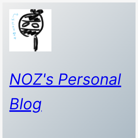
콘
텐
츠
로
바
로
가
기
NOZ's Personal
Blog