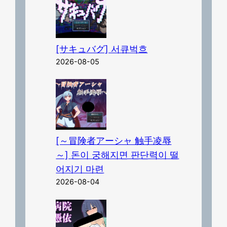
[サキュバグ] 서큐벅흐
2026-08-05
[～冒険者アーシャ 触手凌辱
～] 돈이 궁해지면 판단력이 떨
어지기 마련
2026-08-04