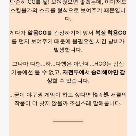
단순히 CG를 뙇! 보여줬으면 좋겠는데, 이마저도
스킵불가의 스크롤 형식으로 보여주기 때문입니
다.
게다가
알몸CG
를 감상하기에 앞서
복장 착용CG
를 먼저 보여주기 때문에 불필요한 시간 낭비가
발생합니다.
그나마 다행…하…다행은 아닌데…HCG는 감상
기능에선 볼 수 없고,
재전투에서 승리해야만 감
상
할 수 있습니다.
…굳이 야구권 게임이 하고 싶다면 輪々処 서클의
작품이 더 낫지 않을까 조심스레 말해봅니다.