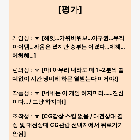
[평가]
게임성 : ★
[헤헷…가위바위보…야구권…무적
아이템…싸움은 졌지만 승부는 이겼다…에헤…
에헤헤…]
편의성 : ☆
[마! 아무리 내라도 매 1~2분씩 쓸
데없이 시간 냉비케 하믄 열받는다 이거야!]
작품성 : ☆
[너네는 이 게임 하지마라……진심
이다… / 그냥 하지마!]
조작성 : ☆
[CG감상 스킵 없음 / 대전상대 결
정 및 대전상대 CG관람 선택지에서 뒤로가기
안됨]