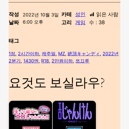
작성
카테
성인
읽은 사람
2022년 10월 3일
6:00 오후
날짜
고리
게임
수 :
38
태그
1점
, 
2시간이하
, 
캐주얼
, 
MZ
, 
絶頂キャンディ
, 
2022년
2분기
, 
1430엔
, 
R18
, 
2만원이하
, 
쯔끄루
요것도 보실라우?