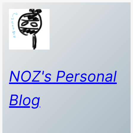
콘
텐
츠
로
바
로
가
기
NOZ's Personal
Blog