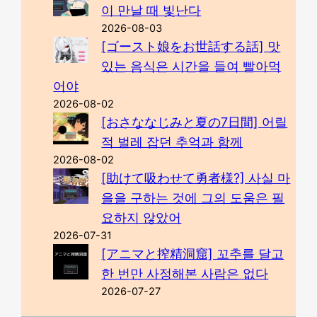
이 만날 때 빛난다
2026-08-03
[ゴースト娘をお世話する話] 맛
있는 음식은 시간을 들여 빨아먹
어야
2026-08-02
[おさななじみと夏の7日間] 어릴
적 벌레 잡던 추억과 함께
2026-08-02
[助けて吸わせて勇者様?] 사실 마
을을 구하는 것에 그의 도움은 필
요하지 않았어
2026-07-31
[アニマと搾精洞窟] 꼬추를 달고
한 번만 사정해본 사람은 없다
2026-07-27