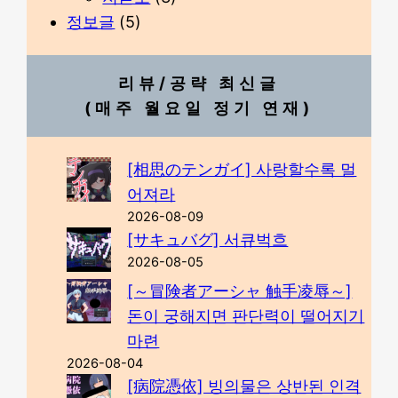
정보글
(5)
리뷰/공략 최신글
(매주 월요일 정기 연재)
[相思のテンガイ] 사랑할수록 멀
어져라
2026-08-09
[サキュバグ] 서큐벅흐
2026-08-05
[～冒険者アーシャ 触手凌辱～]
돈이 궁해지면 판단력이 떨어지기
마련
2026-08-04
[病院憑依] 빙의물은 상반된 인격