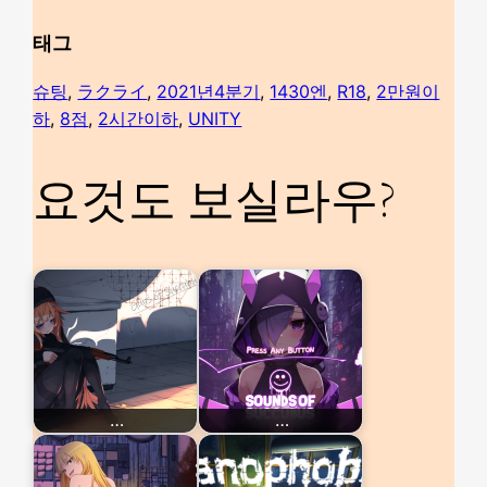
태그
슈팅
, 
ラクライ
, 
2021년4분기
, 
1430엔
, 
R18
, 
2만원이
하
, 
8점
, 
2시간이하
, 
UNITY
요것도 보실라우?
…
…