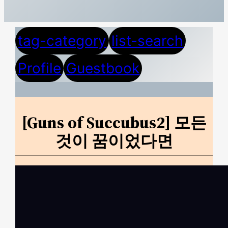
tag-category
list-search
Profile
Guestbook
[Guns of Succubus2] 모든
것이 꿈이었다면