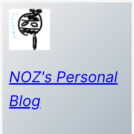
콘
텐
츠
로
바
로
가
기
NOZ's Personal
Blog