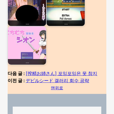
…
…
…
다음 글 :
[搾精お姉さん] 포잉포잉은 못 참지
이전 글 :
デビルシード 갤러리 회수 공략
맨위로