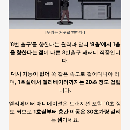
[우리는 거꾸로 향한다!]
‘8번 출구’를 향한다는 원작과 달리
‘8층’에서 1층
을 향한다는 점
이 다른 8번출구 패러디 작품입니
다.
대시 기능이 없어
쭉 같은 속도로 걸어다녀야 하
며,
1호실에서 엘리베이터까지는 20초 정도
걸립
니다.
엘리베이터 애니메이션은 트랜지션 포함 10초 정
도 되므로
1호실부터 층간 이동은 30초가량 걸리
는 셈
이네요.