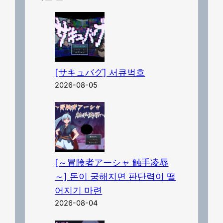
[サキュバグ] 서큐벅흐
2026-08-05
[～冒険者アーシャ 触手凌辱
～] 돈이 궁해지면 판단력이 떨
어지기 마련
2026-08-04