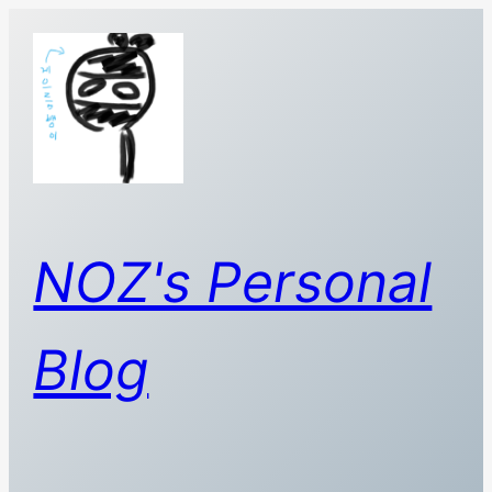
콘
텐
츠
로
바
로
가
기
NOZ's Personal
Blog