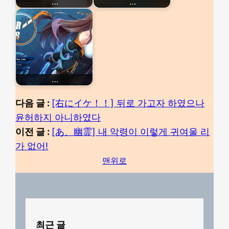
…
…
…
다음 글 :
[右にイケ！！] 뒤로 가고자 하였으나
윤허하지 아니하였다
이전 글 :
[あ、幽霊] 내 악령이 이렇게 귀여울 리
가 없어!
맨위로
최근 글