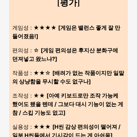
[평가]
게임성 : ★★★★
[게임은 밸런스 좋게 잘 만
들어졌음!]
편의성 : ☆
[게임 편의성은 후지산 분화구에
던져넣고 왔느냐?]
작품성 : ★★☆
[배려가 없는 작품이지만 일말
의 상냥함을 무시할 수도 없구나]
조작성 : ★★
[아예 키보드로만 조작 가능케
했어도 됐을 텐데 / 그보다 대시 기능이 없는 게
참 / 스킵 기능도 없고]
실용성 : ★★★
[H씬 감상 편의성이 떨어져 /
일부 H씬들에서 기시감이 드는 게 아쉬움]