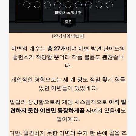
[27가지의 이변과]
이변의 개수는
총 27개
이며 이변 발견 난이도의
밸런스가 적당할 뿐더러 작품 볼륨도 괜찮습니
다.
개인적인 경험으로는 세 개 정도 정말 찾기 힘들
었던 이변들이 있었네요.
일말의 상냥함으로써 게임 시스템적으로
아직 발
견하지 못한 이변만 등장하게끔
짜여져 있음에도
말이에요.
다만, 발견하지 못한 이변의 수가 한 손에 꼽을 즈