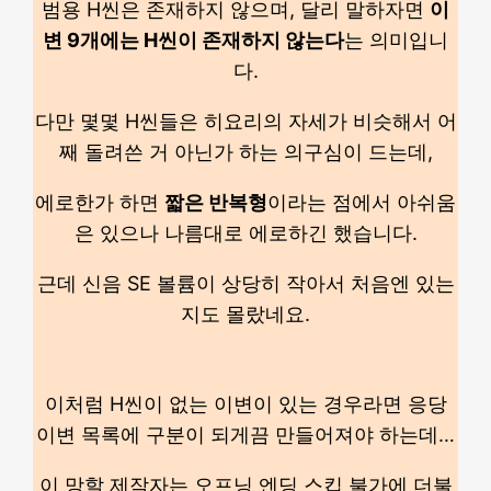
범용 H씬은 존재하지 않으며, 달리 말하자면
이
변 9개에는 H씬이 존재하지 않는다
는 의미입니
다.
다만 몇몇 H씬들은 히요리의 자세가 비슷해서 어
째 돌려쓴 거 아닌가 하는 의구심이 드는데,
에로한가 하면
짧은 반복형
이라는 점에서 아쉬움
은 있으나 나름대로 에로하긴 했습니다.
근데 신음 SE 볼륨이 상당히 작아서 처음엔 있는
지도 몰랐네요.
이처럼 H씬이 없는 이변이 있는 경우라면 응당
이변 목록에 구분이 되게끔 만들어져야 하는데…
이 망할 제작자는 오프닝 엔딩 스킵 불가에 더불