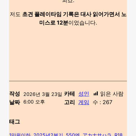
되죠.
저도
초견 플레이타임 기록은 대사 읽어가면서 노
미스로 12분
이었습니다.
작성
카테
성인
읽은 사람
2026년 3월 23일
6:00 오후
날짜
고리
게임
수 :
267
태그
1만원이하
, 
2025년2분기
, 
550엔
, 
アカナサハラ
, 
R18
, 