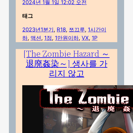
2024년 1월 1일 12:02 오전
태그
2023년1분기
, 
R18
, 
쯔끄루
, 
1시간이
하
, 
액션
, 
1점
, 
1만원이하
, 
VX
, 
1P
[The Zombie Hazard ～
退廃姦染～] 생사를 가
리지 않고