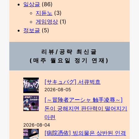
일상글
(86)
지듣노
(3)
게임영상
(1)
정보글
(5)
리뷰/공략 최신글
(매주 월요일 정기 연재)
[サキュバグ] 서큐벅흐
2026-08-05
[～冒険者アーシャ 触手凌辱～]
돈이 궁해지면 판단력이 떨어지기
마련
2026-08-04
[病院憑依] 빙의물은 상반된 인격