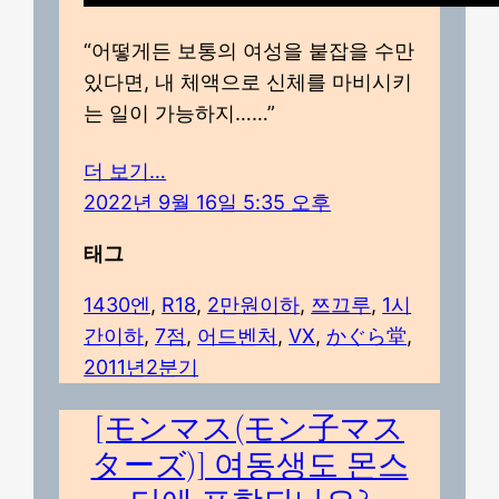
“어떻게든 보통의 여성을 붙잡을 수만
있다면, 내 체액으로 신체를 마비시키
는 일이 가능하지……”
더 보기…
2022년 9월 16일 5:35 오후
태그
1430엔
, 
R18
, 
2만원이하
, 
쯔끄루
, 
1시
간이하
, 
7점
, 
어드벤처
, 
VX
, 
かぐら堂
, 
2011년2분기
[モンマス(モン子マス
ターズ)] 여동생도 몬스