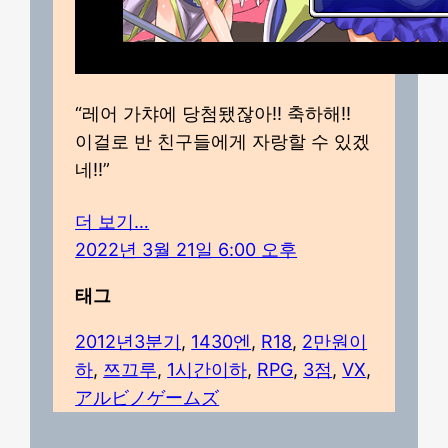
“레어 가챠에 당첨됐잖아!! 축하해!!
이걸로 반 친구들에게 자랑할 수 있겠
네!!”
더 보기…
2022년 3월 21일 6:00 오후
태그
2012년3분기
, 
1430엔
, 
R18
, 
2만원이
하
, 
쯔끄루
, 
1시간이하
, 
RPG
, 
3점
, 
VX
, 
アルビノゲームズ