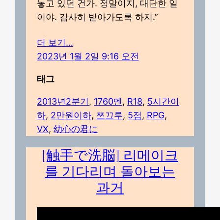
놓고 있던 건가. 정말이지, 대단한 일
이야. 감사히 받아가도록 하지.”
더 보기…
2023년 1월 2일 9:16 오전
태그
2013년2분기
, 
1760엔
, 
R18
, 
5시간이
하
, 
2만원이하
, 
쯔끄루
, 
5점
, 
RPG
, 
VX
, 
幼心の君に
[触手で洗脳] 리메이크
를 기다리며 돌아보는
과거