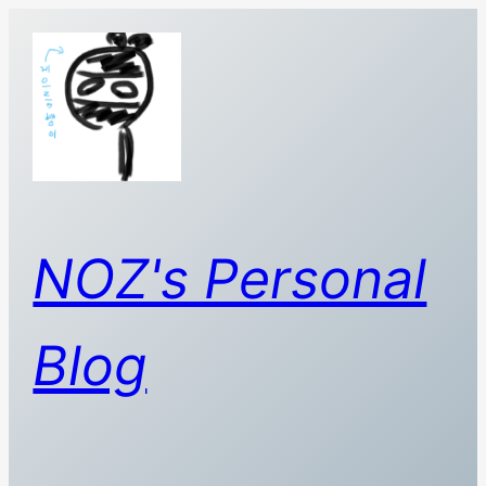
콘
텐
츠
로
바
로
가
기
NOZ's Personal
Blog