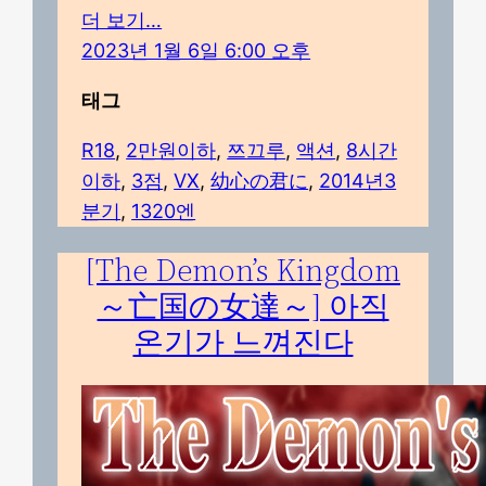
더 보기…
2023년 1월 6일 6:00 오후
태그
R18
, 
2만원이하
, 
쯔끄루
, 
액션
, 
8시간
이하
, 
3점
, 
VX
, 
幼心の君に
, 
2014년3
분기
, 
1320엔
[The Demon’s Kingdom
～亡国の女達～] 아직
온기가 느껴진다