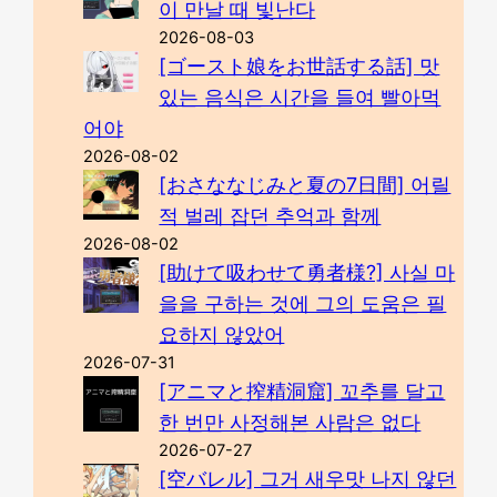
이 만날 때 빛난다
2026-08-03
[ゴースト娘をお世話する話] 맛
있는 음식은 시간을 들여 빨아먹
어야
2026-08-02
[おさななじみと夏の7日間] 어릴
적 벌레 잡던 추억과 함께
2026-08-02
[助けて吸わせて勇者様?] 사실 마
을을 구하는 것에 그의 도움은 필
요하지 않았어
2026-07-31
[アニマと搾精洞窟] 꼬추를 달고
한 번만 사정해본 사람은 없다
2026-07-27
[空バレル] 그거 새우맛 나지 않던