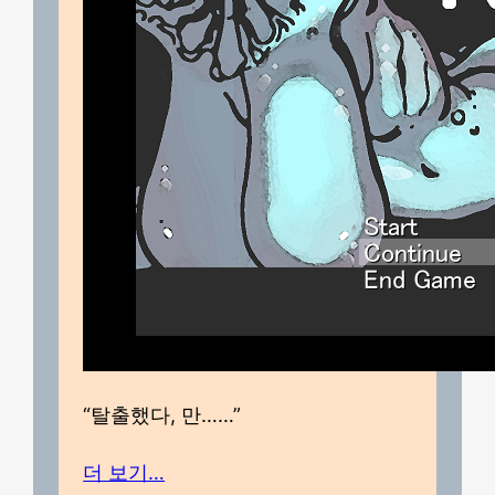
“탈출했다, 만……”
더 보기…