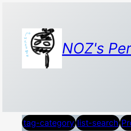
콘
텐
츠
로
바
NOZ's Per
로
가
기
tag-category
list-search
Pr