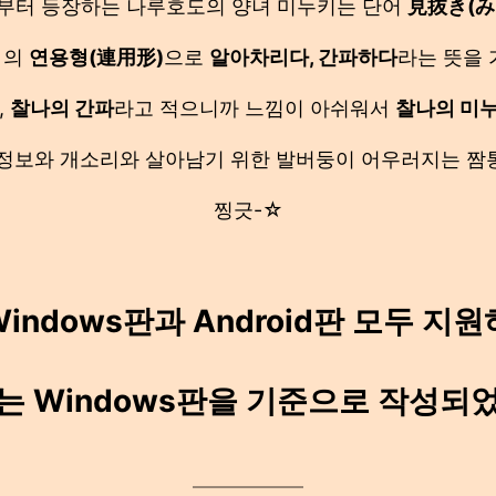
부터 등장하는 나루호도의 양녀 미누키는 단어
見抜き(み
く의
연용형(連用形)
으로
알아차리다, 간파하다
라는 뜻을 
,
찰나의 간파
라고 적으니까 느낌이 아쉬워서
찰나의 미
정보와 개소리와 살아남기 위한 발버둥이 어우러지는 짬통
찡긋-☆
indows판과 Android판 모두 지
는 Windows판을 기준으로 작성되