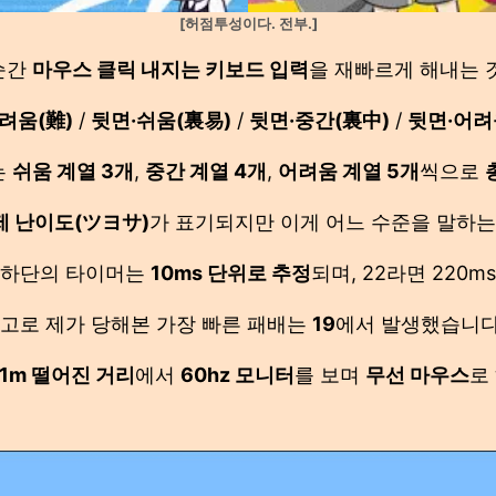
[허점투성이다. 전부.]
순간
마우스 클릭 내지는 키보드 입력
을 재빠르게 해내는 
려움(難)
/
뒷면·쉬움(裏易)
/
뒷면·중간(裏中)
/
뒷면·어려
는
쉬움 계열 3개
,
중간 계열 4개
,
어려움 계열 5개
씩으로
제 난이도(ツヨサ)
가 표기되지만 이게 어느 수준을 말하는
 하단의 타이머는
10ms 단위로 추정
되며, 22라면 220
고로 제가 당해본 가장 빠른 패배는
19
에서 발생했습니
1m 떨어진 거리
에서
60hz 모니터
를 보며
무선 마우스
로