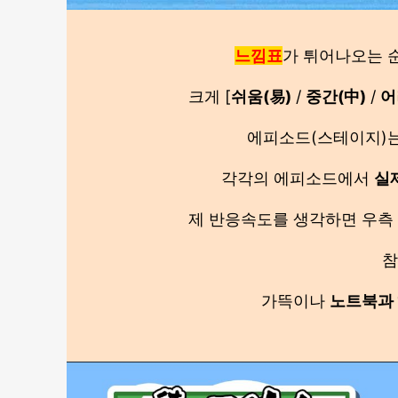
느낌표
가 튀어나오는 
크게 [
쉬움(易)
/
중간(中)
/
어
에피소드(스테이지)
각각의 에피소드에서
실
제 반응속도를 생각하면 우측
참
가뜩이나
노트북과 