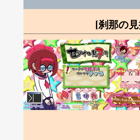
[刹那の見