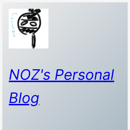
콘
텐
츠
로
바
로
가
기
NOZ's Personal
Blog