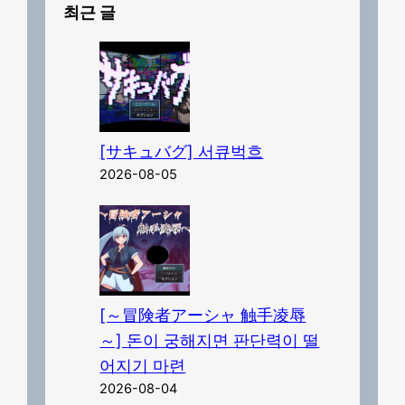
최근 글
[サキュバグ] 서큐벅흐
2026-08-05
[～冒険者アーシャ 触手凌辱
～] 돈이 궁해지면 판단력이 떨
어지기 마련
2026-08-04