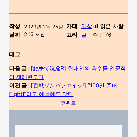
작성
카테
일상
읽은 사람
2023년 2월 25일
2:15 오전
날짜
고리
글
수 :
176
태그
다음 글 :
[触手で洗脳R] 현대인의 촉수물 입문작
이 재래했도다
이전 글 :
[百戦ゾンバファイッ!] “100전 존버
Fight!”라고 해석해도 맞다
맨위로