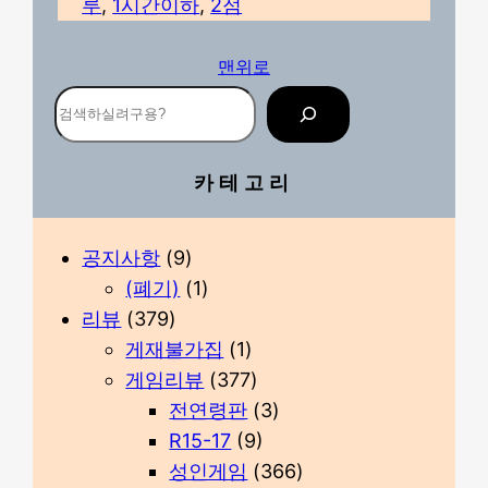
루
, 
1시간이하
, 
2점
맨위로
검
색
카테고리
공지사항
(9)
(폐기)
(1)
리뷰
(379)
게재불가집
(1)
게임리뷰
(377)
전연령판
(3)
R15-17
(9)
성인게임
(366)