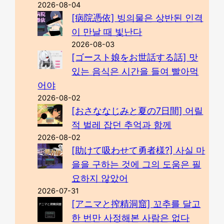
2026-08-04
[病院憑依] 빙의물은 상반된 인격
이 만날 때 빛난다
2026-08-03
[ゴースト娘をお世話する話] 맛
있는 음식은 시간을 들여 빨아먹
어야
2026-08-02
[おさななじみと夏の7日間] 어릴
적 벌레 잡던 추억과 함께
2026-08-02
[助けて吸わせて勇者様?] 사실 마
을을 구하는 것에 그의 도움은 필
요하지 않았어
2026-07-31
[アニマと搾精洞窟] 꼬추를 달고
한 번만 사정해본 사람은 없다