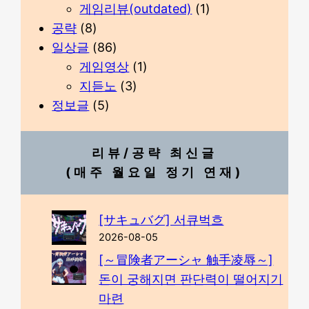
게임리뷰(outdated)
(1)
공략
(8)
일상글
(86)
게임영상
(1)
지듣노
(3)
정보글
(5)
리뷰/공략 최신글
(매주 월요일 정기 연재)
[サキュバグ] 서큐벅흐
2026-08-05
[～冒険者アーシャ 触手凌辱～]
돈이 궁해지면 판단력이 떨어지기
마련