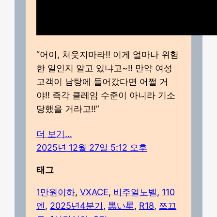
“어이, 쳐웃지마라!! 이게 얼마나 위험
한 일인지 알고 있냐고~!! 만약 여성
고객이 남탕에 들어갔다면 어쩔 거
야!! 즉각 클레임 수준이 아니라 기소
당했을 거라고!!”
더 보기…
2025년 12월 27일 5:12 오후
태그
1만원이하
, 
VXACE
, 
비주얼노벨
, 
110
엔
, 
2025년4분기
, 
黒い星
, 
R18
, 
쯔끄