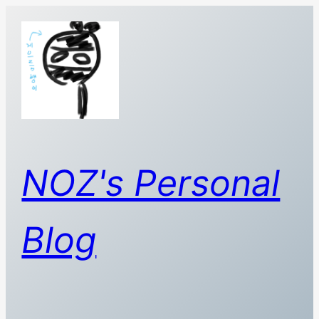
콘
텐
츠
로
바
로
가
기
NOZ's Personal
Blog