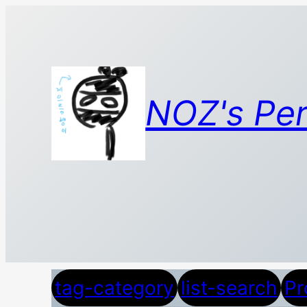
콘
텐
츠
로
바
NOZ's Per
로
가
기
tag-category
list-search
Pr