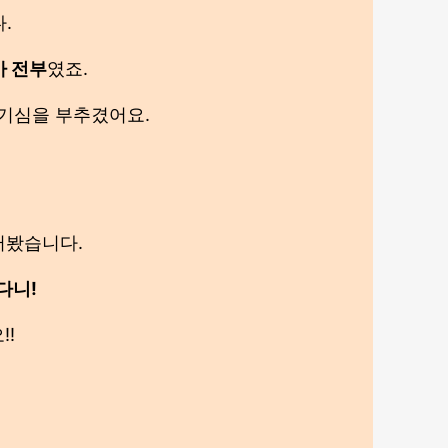
.
가 전부
였죠.
호기심을 부추겼어요.
질러봤습니다.
다니!
!!