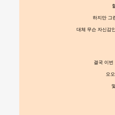
하지만 그
대체 무슨 자신감인
결국 이번 
오오
몇