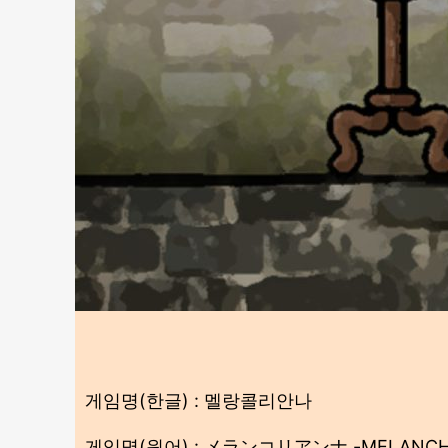
게임명(한글) : 멜랑콜리안나
게임명(원어) : メランコリアンナ -MELANCH