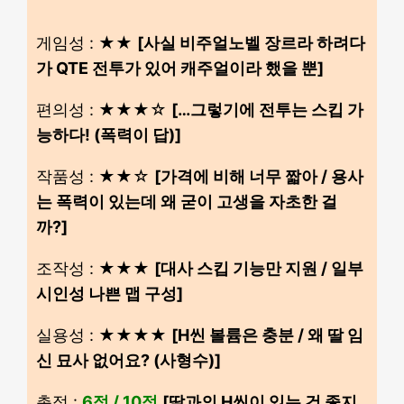
게임성 : ★★
[사실 비주얼노벨 장르라 하려다
가 QTE 전투가 있어 캐주얼이라 했을 뿐]
편의성 : ★★★☆
[…그렇기에 전투는 스킵 가
능하다! (폭력이 답)]
작품성 : ★★☆
[가격에 비해 너무 짧아 / 용사
는 폭력이 있는데 왜 굳이 고생을 자초한 걸
까?]
조작성 : ★★★
[대사 스킵 기능만 지원 / 일부
시인성 나쁜 맵 구성]
실용성 : ★★★★
[H씬 볼륨은 충분 / 왜 딸 임
신 묘사 없어요? (사형수)]
총점 :
6점 / 10점
[딸과의 H씬이 있는 건 좋지