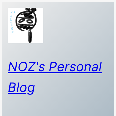
콘
텐
츠
로
바
로
가
기
NOZ's Personal
Blog