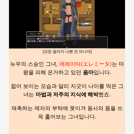
[모든 음마가 나쁜 건 아니야]
뉴우의 스승인 그녀,
에레미타(エレミータ)
는 마
왕을 피해 은거하고 있던
음마
입니다.
젊어 보이는 모습과 달리 지긋이 나이를 먹은 그
녀는
마법과 저주의 지식에 해박
했죠.
재촉하는 제자의 부탁에 못이겨 용사의 몸을 쓰
윽 훑어보는 그녀입니다.