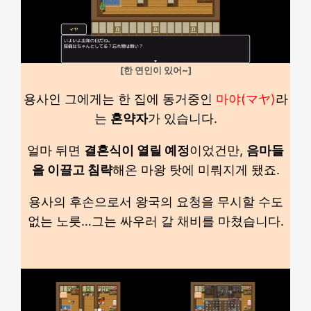
[한 연인이 있어~]
용사인 그에게는 한 집에 동거중인
마야(マヤ)
라
는
혼약자
가 있습니다.
얼마 뒤면
결혼식이 열릴 예정
이었건만,
음마들
을 이끌고 침략
해온 마왕 탓에 미뤄지게 됐죠.
용사의 후손으로서 왕국의 요청을 무시할 수도
없는 노릇…그는 싸우러 갈 채비를 마쳤습니다.