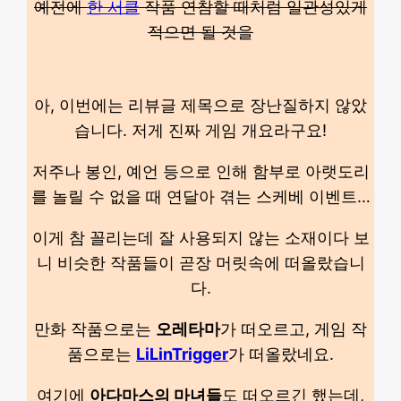
예전에
한 서클
작품 연참할 때처럼 일관성있게
적으면 될 것을
아, 이번에는 리뷰글 제목으로 장난질하지 않았
습니다. 저게 진짜 게임 개요라구요!
저주나 봉인, 예언 등으로 인해 함부로 아랫도리
를 놀릴 수 없을 때 연달아 겪는 스케베 이벤트…
이게 참 꼴리는데 잘 사용되지 않는 소재이다 보
니 비슷한 작품들이 곧장 머릿속에 떠올랐습니
다.
만화 작품으로는
오레타마
가 떠오르고, 게임 작
품으로는
LiLinTrigger
가 떠올랐네요.
여기에
아다마스의 마녀들
도 떠오르긴 했는데,