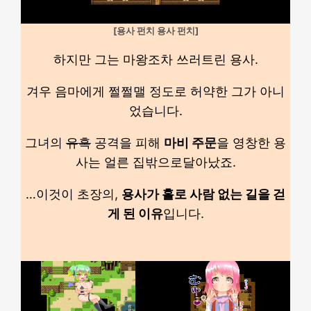
[용사 펀치 용사 펀치]
하지만 그는 마왕조차 쓰러트린 용사.
겨우 음마에게 쩔쩔맬 정도로 허약한 그가 아니
었습니다.
그녀의
유혹
공격을 피해
마비 주문
을 영창한 용
사는 얼른 집밖으로달아났죠.
…이것이 초장의,
용사가 홀로 사람 없는 길을 걷
게 된 이유
입니다.