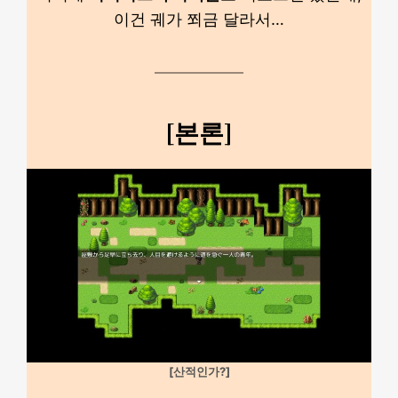
이건 궤가 쬐금 달라서…
[본론]
[산적인가?]