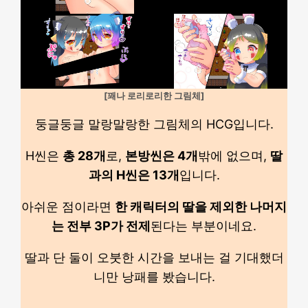
[꽤나 로리로리한 그림체]
둥글둥글 말랑말랑한 그림체의 HCG입니다.
H씬은
총 28개
로,
본방씬은 4개
밖에 없으며,
딸
과의 H씬은 13개
입니다.
아쉬운 점이라면
한 캐릭터의 딸을 제외한 나머지
는 전부 3P가 전제
된다는 부분이네요.
딸과 단 둘이 오붓한 시간을 보내는 걸 기대했더
니만 낭패를 봤습니다.