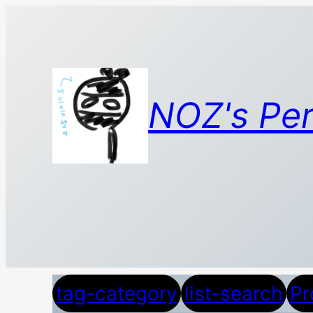
콘
텐
츠
로
바
NOZ's Per
로
가
기
tag-category
list-search
Pr