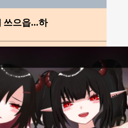
 쓰으읍…하