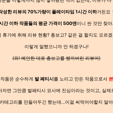
축분을 이렇게까지 많이 쌓아봤던 적이 없는데, 이유가 다
작성한 리뷰의 70%가량이 플레이타임 1시간 이하
거든요
시간 이하 작품들의 평균 가격이 500엔
이니 싼 것만 찾아
 휴가에 취해 리뷰 현황? 총보고? 같은 걸 할지도 모르겠는
이렇게 말했으니까 안 하겠구나!
(와! 예언한 대로 총보고를 쌩까버린 리뷰어)
 작품은 순수하게
발 페티시
를 노리고 만든 작품으로서
본
하자면 그만큼 발페티시 묘사에 진심이라는 것이고, 실제
 카테고리를 만들어두긴 했는데…이걸 써먹어야할지 말