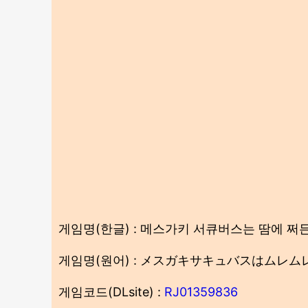
게임명(한글) : 메스가키 서큐버스는 땀에 쩌
게임명(원어) : メスガキサキュバスはムレ
게임코드(DLsite) :
RJ01359836