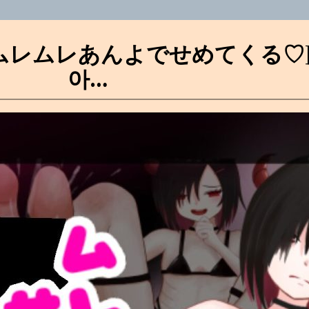
ムレムレあんよでせめてくる♡]
아…