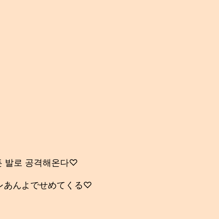
든 발로 공격해온다♡
ムレあんよでせめてくる♡