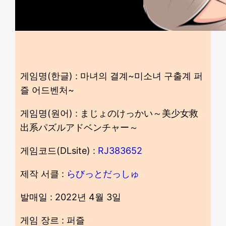
게임명(한글) : 마녀의 결계~미소녀 구출계 퍼
즐 어드벤처~
게임명(원어) : まじょのけっかい～美少女救
出系パズルアドベンチャー～
게임코드(DLsite) :
RJ383652
제작 서클 :
らびっとだっしゅ
발매일 : 2022년 4월 3일
게임 장르 : 퍼즐