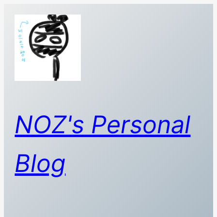
콘
텐
츠
로
바
로
가
기
NOZ's Personal
Blog