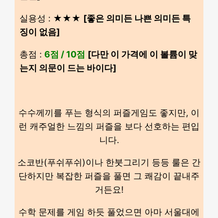
실용성 : ★★★
[좋은 의미든 나쁜 의미든 특
징이 없음]
총점 :
6점 / 10점
[다만 이 가격에 이 볼륨이 맞
는지 의문이 드는 바이다]
수수께끼를 푸는 형식의 퍼즐게임도 좋지만, 이
런 캐주얼한 느낌의 퍼즐을 보다 선호하는 편입
니다.
소코반(푸쉬푸쉬)이나 한붓그리기 등등 룰은 간
단하지만 복잡한 퍼즐을 풀면 그 쾌감이 끝내주
거든요!
수학 문제를 게임 하듯 풀었으면 아마 서울대에