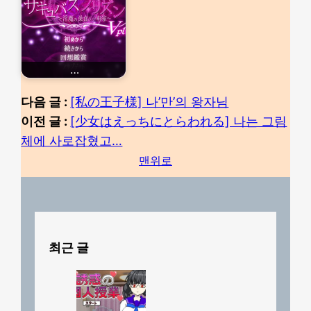
…
다음 글 :
[私の王子様] 나’만’의 왕자님
이전 글 :
[少女はえっちにとらわれる] 나는 그림
체에 사로잡혔고…
맨위로
최근 글