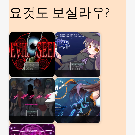
요것도 보실라우?
…
…
…
…