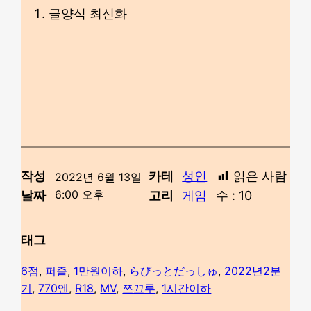
글양식 최신화
작성
카테
성인
읽은 사람
2022년 6월 13일
6:00 오후
날짜
고리
게임
수 :
10
태그
6점
, 
퍼즐
, 
1만원이하
, 
らびっとだっしゅ
, 
2022년2분
기
, 
770엔
, 
R18
, 
MV
, 
쯔끄루
, 
1시간이하