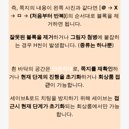
즉, 쪽지의 내용이 왼쪽 사진과 같다면 [
＠
→
X
→
ㅁ
→
(처음부터 반복)
]의 순서대로 블록을 제
거하면 됩니다.
잘못된 블록을 제거
하거나
그림자 첨병
에 붙잡히
는 경우 H씬이 발생합니다. (
종류는 하나뿐
)
흰 바닥의 공간은
안전지대
로,
쪽지를 재확인
하
거나
현재 단계의 진행을 초기화
하거나
회상룸 접
근
이 가능합니다.
세이브&로드 치팅을 방지하기 위해 세이브는
접
근시 현재 단계가 초기화
되는 회상룸에서만 가능
합니다.