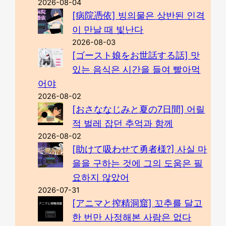
2026-08-04
[病院憑依] 빙의물은 상반된 인격
이 만날 때 빛난다
2026-08-03
[ゴースト娘をお世話する話] 맛
있는 음식은 시간을 들여 빨아먹
어야
2026-08-02
[おさななじみと夏の7日間] 어릴
적 벌레 잡던 추억과 함께
2026-08-02
[助けて吸わせて勇者様?] 사실 마
을을 구하는 것에 그의 도움은 필
요하지 않았어
2026-07-31
[アニマと搾精洞窟] 꼬추를 달고
한 번만 사정해본 사람은 없다