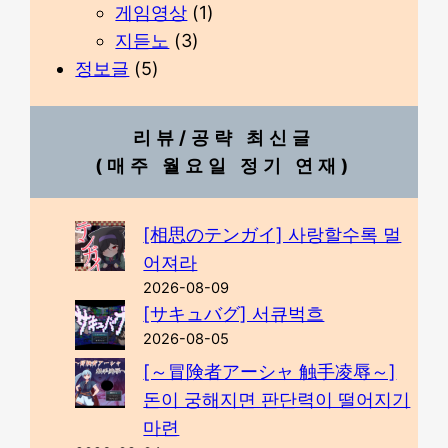
게임영상
(1)
지듣노
(3)
정보글
(5)
리뷰/공략 최신글
(매주 월요일 정기 연재)
[相思のテンガイ] 사랑할수록 멀
어져라
2026-08-09
[サキュバグ] 서큐벅흐
2026-08-05
[～冒険者アーシャ 触手凌辱～]
돈이 궁해지면 판단력이 떨어지기
마련