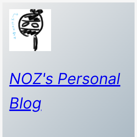
콘
텐
츠
로
바
로
가
기
NOZ's Personal
Blog