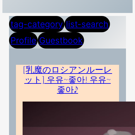
tag-category
list-search
Profile
Guestbook
[乳魔のロシアンルーレ
ット] 우유~좋아! 우유~
좋아♪