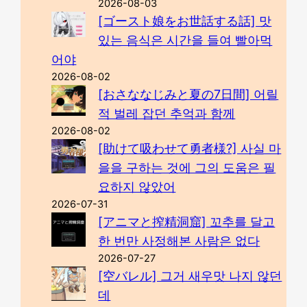
2026-08-03
[ゴースト娘をお世話する話] 맛
있는 음식은 시간을 들여 빨아먹
어야
2026-08-02
[おさななじみと夏の7日間] 어릴
적 벌레 잡던 추억과 함께
2026-08-02
[助けて吸わせて勇者様?] 사실 마
을을 구하는 것에 그의 도움은 필
요하지 않았어
2026-07-31
[アニマと搾精洞窟] 꼬추를 달고
한 번만 사정해본 사람은 없다
2026-07-27
[空バレル] 그거 새우맛 나지 않던
데