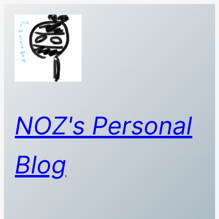
콘
텐
츠
로
바
로
가
기
NOZ's Personal
Blog