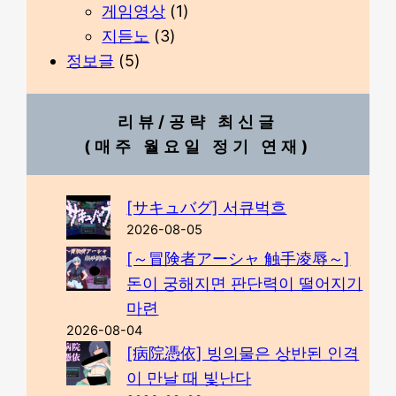
게임영상
(1)
지듣노
(3)
정보글
(5)
리뷰/공략 최신글
(매주 월요일 정기 연재)
[サキュバグ] 서큐벅흐
2026-08-05
[～冒険者アーシャ 触手凌辱～]
돈이 궁해지면 판단력이 떨어지기
마련
2026-08-04
[病院憑依] 빙의물은 상반된 인격
이 만날 때 빛난다