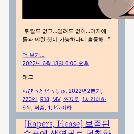
“뒤탈도 없고…염려도 없이…여자애
들과 야한 짓이 가능하다니 훌륭해…”
더 보기…
2022년 6월 13일 6:00 오후
태그
らびっとだっしゅ
, 
2022년2분기
, 
770엔
, 
R18
, 
MV
, 
쯔끄루
, 
1시간이하
, 
6점
, 
퍼즐
, 
1만원이하
[Rapers, Please] 보증된
수표에 색연필로 덧칠하