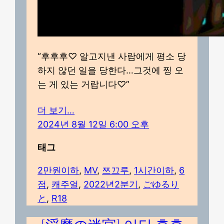
“후후후♡ 알고지낸 사람에게 평소 당
하지 않던 일을 당한다…그것에 찡 오
는 게 있는 거랍니다♡”
더 보기…
2024년 8월 12일 6:00 오후
태그
2만원이하
, 
MV
, 
쯔끄루
, 
1시간이하
, 
6
점
, 
캐주얼
, 
2022년2분기
, 
ごゆるり
と
, 
R18