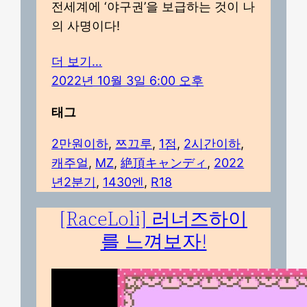
전세계에 ‘야구권’을 보급하는 것이 나
의 사명이다!
더 보기…
2022년 10월 3일 6:00 오후
태그
2만원이하
, 
쯔끄루
, 
1점
, 
2시간이하
, 
캐주얼
, 
MZ
, 
絶頂キャンディ
, 
2022
년2분기
, 
1430엔
, 
R18
[RaceLoli] 러너즈하이
를 느껴보자!