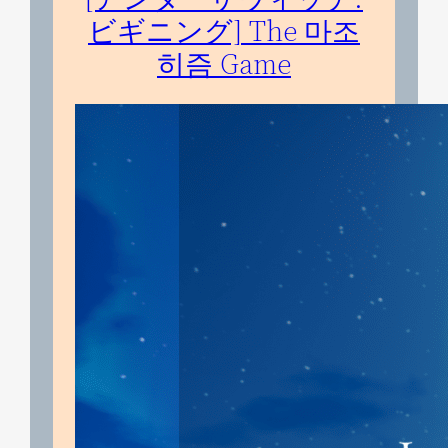
ビギニング] The 마조
히즘 Game