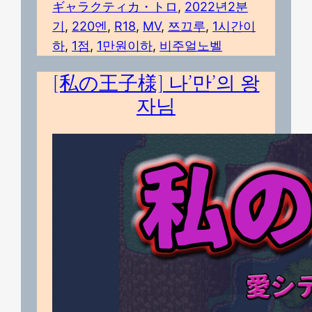
ギャラクティカ・トロ
, 
2022년2분
기
, 
220엔
, 
R18
, 
MV
, 
쯔끄루
, 
1시간이
하
, 
1점
, 
1만원이하
, 
비주얼노벨
[私の王子様] 나’만’의 왕
자님