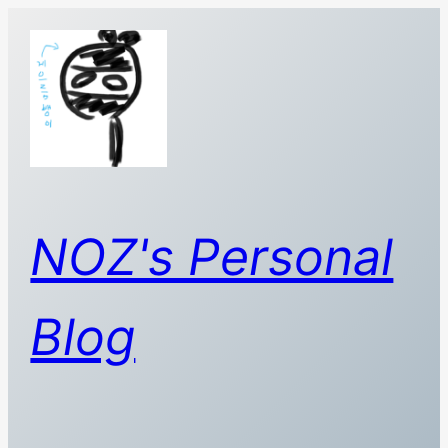
콘
텐
츠
로
바
로
가
기
NOZ's Personal
Blog