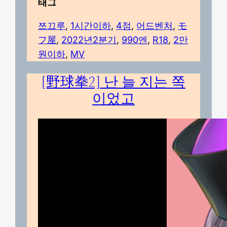
태그
쯔끄루
, 
1시간이하
, 
4점
, 
어드벤처
, 
モ
フ屋
, 
2022년2분기
, 
990엔
, 
R18
, 
2만
원이하
, 
MV
[野球拳2] 난 늘 지는 쪽
이었고