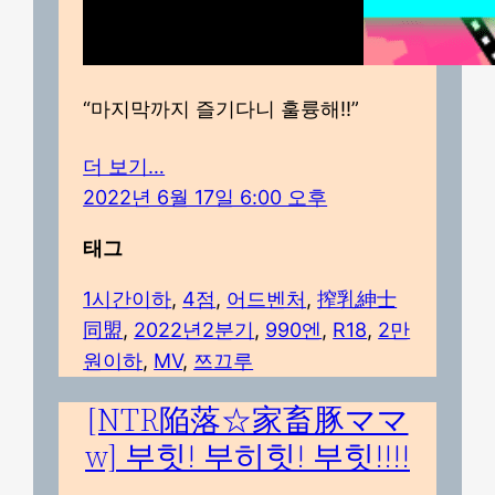
“마지막까지 즐기다니 훌륭해!!”
더 보기…
2022년 6월 17일 6:00 오후
태그
1시간이하
, 
4점
, 
어드벤처
, 
搾乳紳士
同盟
, 
2022년2분기
, 
990엔
, 
R18
, 
2만
원이하
, 
MV
, 
쯔끄루
[NTR陥落☆家畜豚ママ
w] 부힛! 부히힛! 부힛!!!!