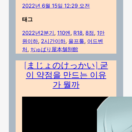
2022년 6월 15일 12:29 오전
태그
2022년2분기
, 
110엔
, 
R18
, 
8점
, 
1만
원이하
, 
2시간이하
, 
울프툴
, 
어드벤
처
, 
ぢゅぱり屋本舗別館
[まじょのけっかい] 굳
이 약점을 만드는 이유
가 뭘까