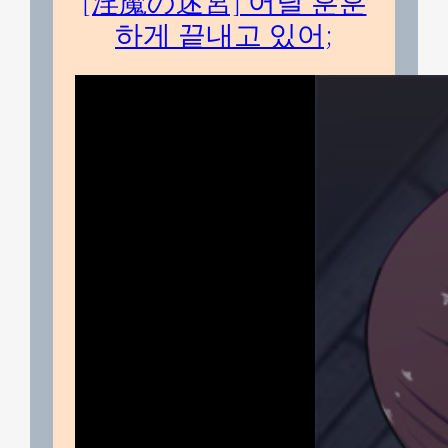
[淫魔の迷宮] 어딜 훈훈
하게 끝내고 있어;